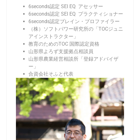
6seconds
認定 SEI EQ アセッサー
6seconds
認定 SEI EQ プラクティショナー
6seconds
認定ブレイン・プロファイラー
（株）ソフトパワー研究所の「TOCジュニ
アインストラクター」
教育のためのTOC 国際認定資格
山形県よろず支援拠点相談員
山形県農業経営相談所「登録アドバイザ
ー」
合資会社そふと代表