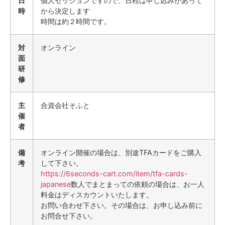
日
個人セッションですので、日程は申し込みがあって
時
から決定します
時間は約２時間です。
対
オンライン
面
研
修
主
合資会社そふと
催
者
備
オンライン開催の場合は、別途TFAカードをご購入
考
して下さい。
https://6seconds-cart.com/item/tfa-cards-
japanese
数人でまとまっての依頼の場合は、お一人
料金はディスカウントいたします。
お問い合わせ下さい。その場合は、お申し込み前に
お問合せ下さい。