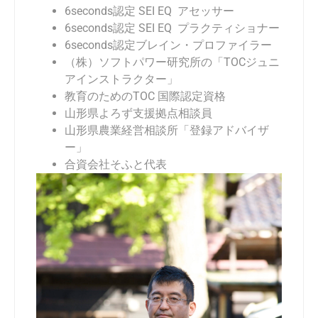
6seconds
認定 SEI EQ アセッサー
6seconds
認定 SEI EQ プラクティショナー
6seconds
認定ブレイン・プロファイラー
（株）ソフトパワー研究所の「TOCジュニ
アインストラクター」
教育のためのTOC 国際認定資格
山形県よろず支援拠点相談員
山形県農業経営相談所「登録アドバイザ
ー」
合資会社そふと代表